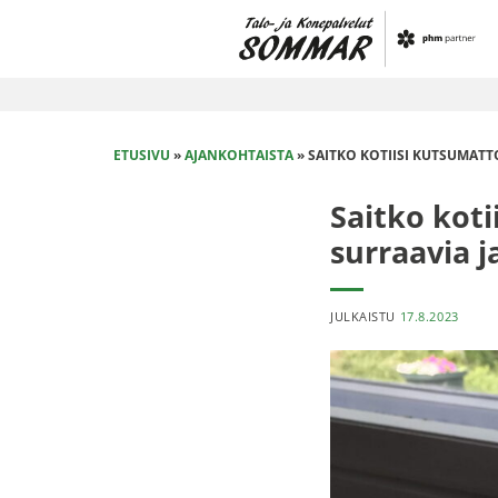
Skip
to
content
ETUSIVU
»
AJANKOHTAISTA
»
SAITKO KOTIISI KUTSUMATT
Saitko koti
surraavia j
JULKAISTU
17.8.2023