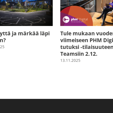
yttä ja märkää läpi
Tule mukaan vuode
en?
viimeiseen PHM Digi
tutuksi -tilaisuutee
025
Teamsiin 2.12.
13.11.2025