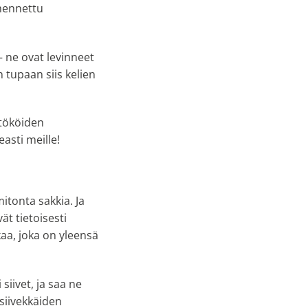
imennettu
– ne ovat levinneet
 tupaan siis kelien
ötököiden
asti meille!
itonta sakkia. Ja
ät tietoisesti
kaa, joka on yleensä
 siivet, ja saa ne
 siivekkäiden