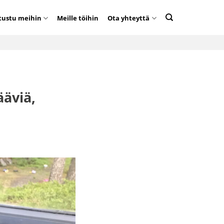
tustu meihin
Meille töihin
Ota yhteyttä
ääviä,