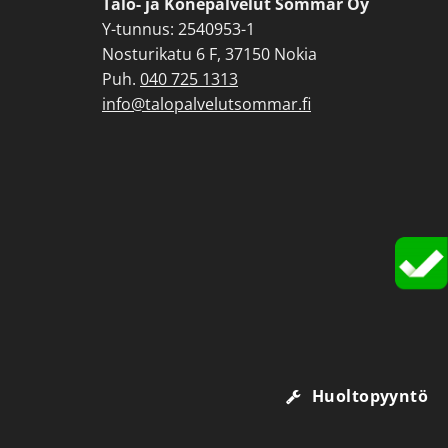
Talo- ja Konepalvelut Sommar Oy
Y-tunnus: 2540953-1
Nosturikatu 6 F, 37150 Nokia
Puh.
040 725 1313
info@talopalvelutsommar.fi
Huoltopyyntö