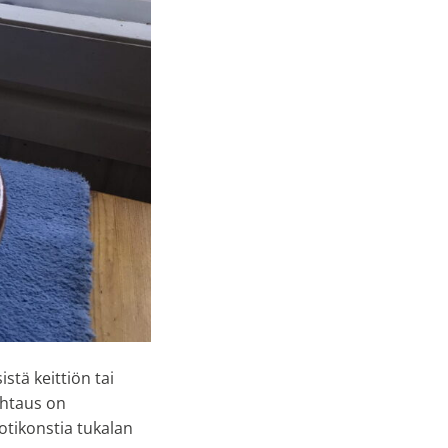
stä keittiön tai
uhtaus on
otikonstia tukalan