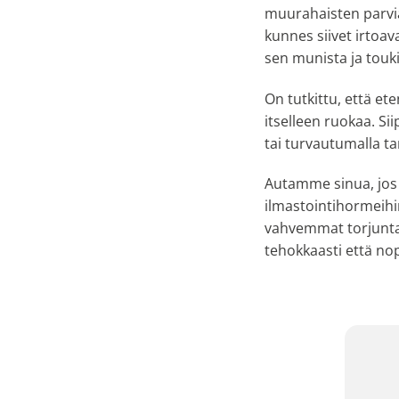
muurahaisten parvia
kunnes siivet irtoav
sen munista ja touki
On tutkittu, että et
itselleen ruokaa. Si
tai turvautumalla t
Autamme sinua, jos o
ilmastointihormeih
vahvemmat torjunta-
tehokkaasti että nop