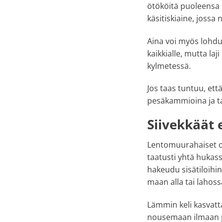
ötököitä puoleensa 
käsitiskiaine, jossa
Aina voi myös lohdut
kaikkialle, mutta la
kylmetessä.
Jos taas tuntuu, ett
pesäkammioina ja tar
Siivekkäät e
Lentomuurahaiset ov
taatusti yhtä hukassa
hakeudu sisätiloihin
maan alla tai lahos
Lämmin keli kasvattaa
nousemaan ilmaan par