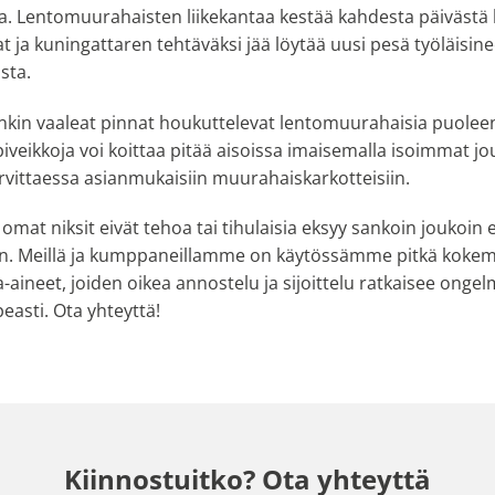
. Lentomuurahaisten liikekantaa kestää kahdesta päivästä 
at ja kuningattaren tehtäväksi jää löytää uusi pesä työläisi
sta.
enkin vaaleat pinnat houkuttelevat lentomuurahaisia puoleens
ipiveikkoja voi koittaa pitää aisoissa imaisemalla isoimmat jo
arvittaessa asianmukaisiin muurahaiskarkotteisiin.
mat niksit eivät tehoa tai tihulaisia eksyy sankoin joukoin 
in. Meillä ja kumppaneillamme on käytössämme pitkä kokem
aineet, joiden oikea annostelu ja sijoittelu ratkaisee onge
easti. Ota yhteyttä!
Kiinnostuitko? Ota yhteyttä