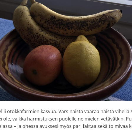
lii ötökkäfarmien kasvua. Varsinaista vaaraa näistä viheliäisi
 ei ole, vaikka harmistuksen puolelle ne mielen vetävätkin. P
iassa – ja ohessa avuksesi myös pari faktaa sekä toimivaa k