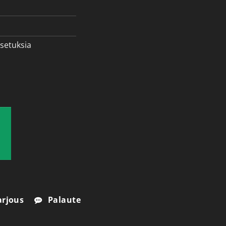
setuksia
arjous
Palaute