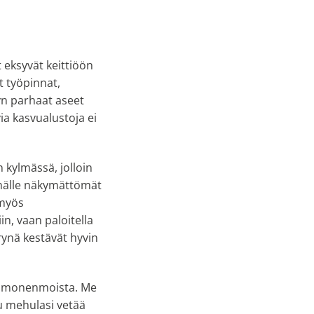
 eksyvät keittiöön
t työpinnat,
yn parhaat aseet
ia kasvualustoja ei
 kylmässä, jolloin
lmälle näkymättömät
 myös
n, vaan paloitella
ynä kestävät hyvin
siä monenmoista. Me
u mehulasi vetää