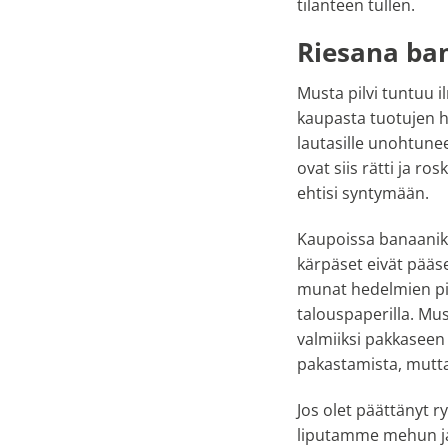
tilanteen tullen.
Riesana ba
Musta pilvi tuntuu 
kaupasta tuotujen h
lautasille unohtune
ovat siis rätti ja r
ehtisi syntymään.
Kaupoissa banaanikär
kärpäset eivät pääs
munat hedelmien pi
talouspaperilla. Mu
valmiiksi pakkasee
pakastamista, mutta 
Jos olet päättänyt 
liputamme mehun ja 