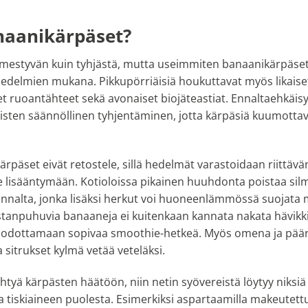
naanikärpäset?
ilmestyvän kuin tyhjästä, mutta useimmiten banaanikärpäset
edelmien mukana. Pikkupörriäisiä houkuttavat myös likaise
et ruoantähteet sekä avonaiset biojäteastiat. Ennaltaehkäis
oskisten säännöllinen tyhjentäminen, jotta kärpäsiä kuumottav
päset eivät retostele, sillä hedelmät varastoidaan riittävän
e lisääntymään. Kotioloissa pikainen huuhdonta poistaa si
nnalta, jonka lisäksi herkut voi huoneenlämmössä suojata
stanpuhuvia banaaneja ei kuitenkaan kannata nakata hävikkii
n odottamaan sopivaa smoothie-hetkeä. Myös omena ja päär
sitrukset kylmä vetää veteläksi.
ryhtyä kärpästen häätöön, niin netin syövereistä löytyy nik
tiskiaineen puolesta. Esimerkiksi aspartaamilla makeutett