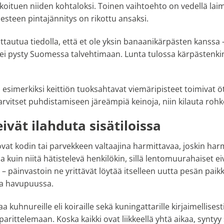
koituen niiden kohtaloksi. Toinen vaihtoehto on vedellä la
 nesteen pintajännitys on rikottu ansaksi.
tautua tiedolla, että et ole yksin banaanikärpästen kanssa 
ji ei pysty Suomessa talvehtimaan. Lunta tulossa kärpästenkin
ä esimerkiksi keittiön tuoksahtavat viemäripisteet toimivat 
vitset puhdistamiseen järeämpiä keinoja, niin kilauta rohke
ivät ilahduta sisätiloissa
at kodin tai parvekkeen valtaajina harmittavaa, joskin harm
 kuin niitä hätistelevä henkilökin, sillä lentomuurahaiset eiv
 – päinvastoin ne yrittävät löytää itselleen uutta pesän paik
sa havupuussa.
 kuhnureille eli koiraille sekä kuningattarille kirjaimellisesti
ittelemaan. Koska kaikki ovat liikkeellä yhtä aikaa, syntyy