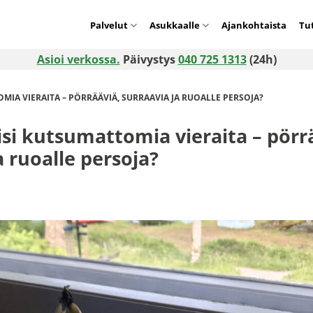
Palvelut
Asukkaalle
Ajankohtaista
Tu
Asioi verkossa.
Päivystys
040 725 1313
(24h)
OMIA VIERAITA – PÖRRÄÄVIÄ, SURRAAVIA JA RUOALLE PERSOJA?
isi kutsumattomia vieraita – pörr
a ruoalle persoja?