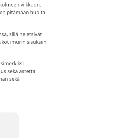
kolmeen viikkoon,
neen pitämään huolta
a, sillä ne etsivät
ukot imurin sisuksiin
esimerkiksi
us sekä astetta
lman sekä