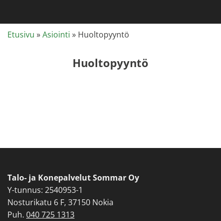
Etusivu
»
Asiointi
»
Huoltopyyntö
Huoltopyyntö
Talo- ja Konepalvelut Sommar Oy
Y-tunnus: 2540953-1
Nosturikatu 6 F, 37150 Nokia
Puh.
040 725 1313