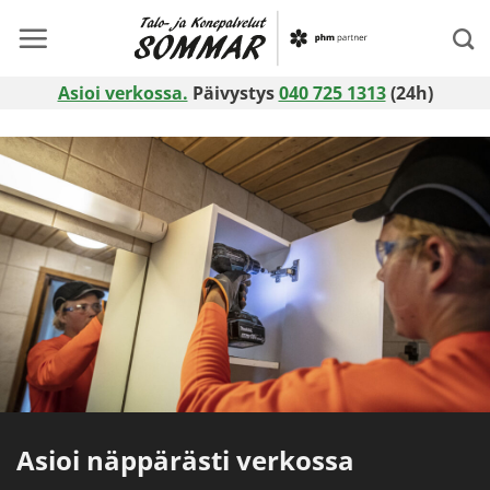
Skip
to
content
Asioi verkossa.
Päivystys
040 725 1313
(24h)
Asioi näppärästi verkossa