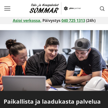
Skip
to
content
Asioi verkossa.
Päivystys
040 725 1313
(24h)
Paikallista ja laadukasta palvelua